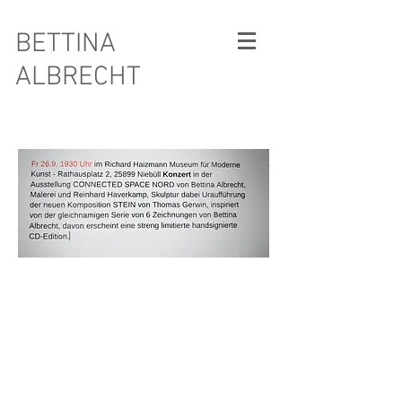
BETTINA
ALBRECHT